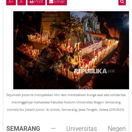
A
+
A
-
Print
Email
Sejumlah peserta menyalakan lilin dan meletakkan bunga saat aksi solidaritas
meninggalnya mahasiswa Fakultas Hukum Universitas Negeri Semarang
(Unnes) Iko Juliant Junior di Unnes, Semarang, Jawa Tengah, Selasa (2/9/2025)
SEMARANG
— Universitas Negeri