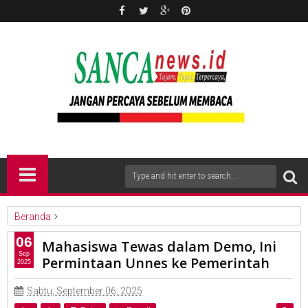
Beranda
nasional
06
Mahasiswa Tewas dalam Demo, Ini
Mahasiswa Tewas dalam Demo, Ini Permintaan Unnes ke
Sep
Permintaan Unnes ke Pemerintah
2025
Pemerintah
Sabtu, September 06, 2025