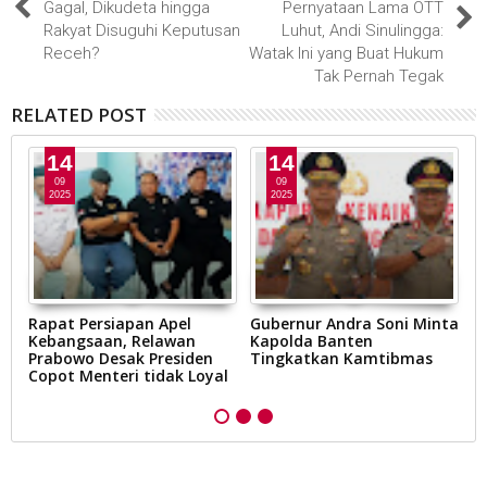
Gagal, Dikudeta hingga
Pernyataan Lama OTT
Rakyat Disuguhi Keputusan
Luhut, Andi Sinulingga:
Receh?
Watak Ini yang Buat Hukum
Tak Pernah Tegak
RELATED POST
14
14
09
09
2025
2025
ji
Rapat Persiapan Apel
Gubernur Andra Soni Minta
P
Kebangsaan, Relawan
Kapolda Banten
C
Prabowo Desak Presiden
Tingkatkan Kamtibmas
T
Copot Menteri tidak Loyal
Po
Je