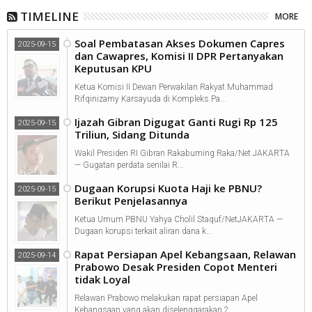
TIMELINE
MORE
Soal Pembatasan Akses Dokumen Capres
2025-09-15
dan Cawapres, Komisi II DPR Pertanyakan
Keputusan KPU
Ketua Komisi II Dewan Perwakilan Rakyat Muhammad
Rifqinizamy Karsayuda di Kompleks Pa...
Ijazah Gibran Digugat Ganti Rugi Rp 125
2025-09-15
Triliun, Sidang Ditunda
Wakil Presiden RI Gibran Rakabuming Raka/Net JAKARTA
— Gugatan perdata senilai R...
Dugaan Korupsi Kuota Haji ke PBNU?
2025-09-15
Berikut Penjelasannya
Ketua Umum PBNU Yahya Cholil Staquf/NetJAKARTA —
Dugaan korupsi terkait aliran dana k...
Rapat Persiapan Apel Kebangsaan, Relawan
2025-09-14
Prabowo Desak Presiden Copot Menteri
tidak Loyal
Relawan Prabowo melakukan rapat persiapan Apel
Kebangsaan yang akan diselenggarakan 2...