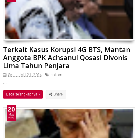
Terkait Kasus Korupsi 4G BTS, Mantan
Anggota BPK Achsanul Qosasi Divonis
Lima Tahun Penjara
Selasa, Mei 21, 2024
hukum
...
Baca selengkapnya »
20
May
2024