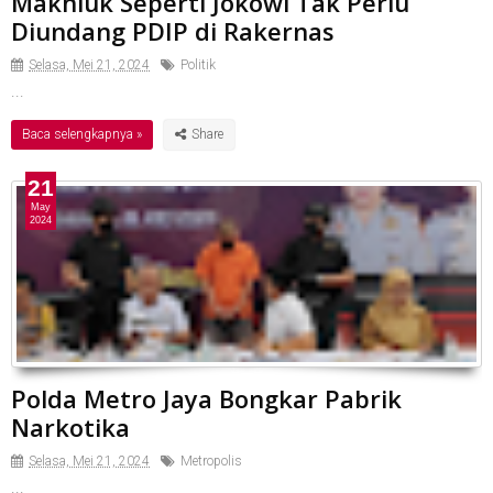
Makhluk Seperti Jokowi Tak Perlu
Diundang PDIP di Rakernas
Selasa, Mei 21, 2024
Politik
...
Baca selengkapnya »
21
May
2024
Polda Metro Jaya Bongkar Pabrik
Narkotika
Selasa, Mei 21, 2024
Metropolis
...