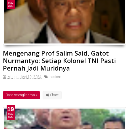
May
2024
Mengenang Prof Salim Said, Gatot
Nurmantyo: Setiap Kolonel TNI Pasti
Pernah Jadi Muridnya
Minggu, Mei 19, 2024
nasional
...
Baca selengkapnya »
19
May
2024