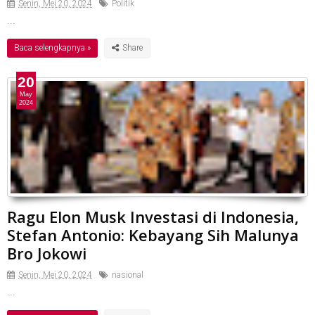
Senin, Mei 20, 2024
Politik
...
Baca selengkapnya »
20
May
2024
Ragu Elon Musk Investasi di Indonesia,
Stefan Antonio: Kebayang Sih Malunya
Bro Jokowi
Senin, Mei 20, 2024
nasional
...