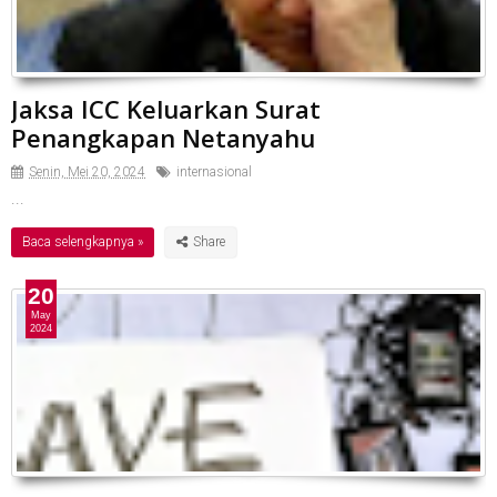
Jaksa ICC Keluarkan Surat
Penangkapan Netanyahu
Senin, Mei 20, 2024
internasional
...
Baca selengkapnya »
20
May
2024