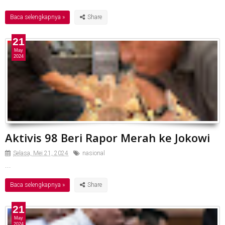
Baca selengkapnya »
21
May
2024
Aktivis 98 Beri Rapor Merah ke Jokowi
Selasa, Mei 21, 2024
nasional
...
Baca selengkapnya »
21
May
2024