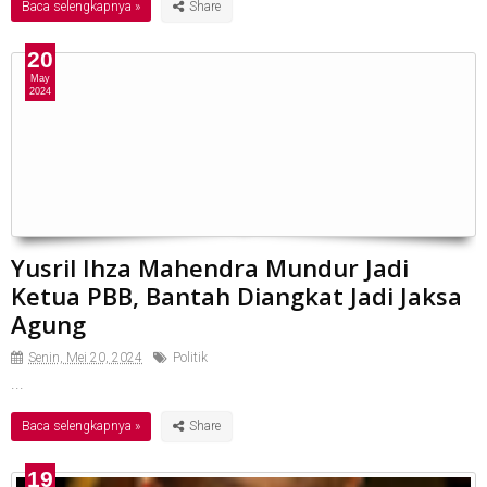
Baca selengkapnya »
20
May
2024
Yusril Ihza Mahendra Mundur Jadi
Ketua PBB, Bantah Diangkat Jadi Jaksa
Agung
Senin, Mei 20, 2024
Politik
...
Baca selengkapnya »
19