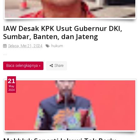
IAW Desak KPK Usut Gubernur DKI,
Sumbar, Banten, dan Jateng
Selasa, Mei 21, 2024
hukum
...
Baca selengkapnya »
21
May
2024