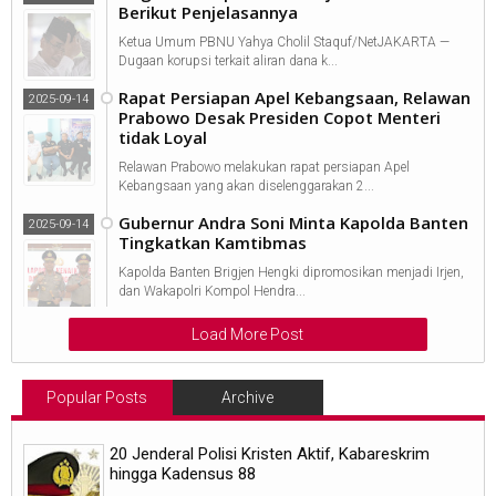
Berikut Penjelasannya
Ketua Umum PBNU Yahya Cholil Staquf/NetJAKARTA —
Dugaan korupsi terkait aliran dana k...
Rapat Persiapan Apel Kebangsaan, Relawan
2025-09-14
Prabowo Desak Presiden Copot Menteri
tidak Loyal
Relawan Prabowo melakukan rapat persiapan Apel
Kebangsaan yang akan diselenggarakan 2...
Gubernur Andra Soni Minta Kapolda Banten
2025-09-14
Tingkatkan Kamtibmas
Kapolda Banten Brigjen Hengki dipromosikan menjadi Irjen,
dan Wakapolri Kompol Hendra...
Load More Post
Popular Posts
Archive
20 Jenderal Polisi Kristen Aktif, Kabareskrim
hingga Kadensus 88