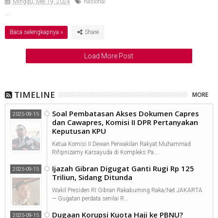
Minggu, Mei 19, 2024
nasional
...
Baca selengkapnya »
Load More Post
TIMELINE
MORE
Soal Pembatasan Akses Dokumen Capres
2025-09-15
dan Cawapres, Komisi II DPR Pertanyakan
Keputusan KPU
Ketua Komisi II Dewan Perwakilan Rakyat Muhammad
Rifqinizamy Karsayuda di Kompleks Pa...
Ijazah Gibran Digugat Ganti Rugi Rp 125
2025-09-15
Triliun, Sidang Ditunda
Wakil Presiden RI Gibran Rakabuming Raka/Net JAKARTA
— Gugatan perdata senilai R...
Dugaan Korupsi Kuota Haji ke PBNU?
2025-09-15