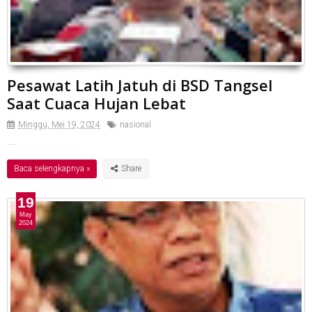
Pesawat Latih Jatuh di BSD Tangsel
Saat Cuaca Hujan Lebat
Minggu, Mei 19, 2024
nasional
...
Baca selengkapnya »
19
May
2024