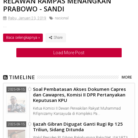
RELAWAN RAMPAS MENANGKAN
PRABOWO - SANDI
Rabu, Januari 23, 2019
nasional
...
Baca selengkapnya »
Load More Post
TIMELINE
MORE
Soal Pembatasan Akses Dokumen Capres
2025-09-15
dan Cawapres, Komisi II DPR Pertanyakan
Keputusan KPU
Ketua Komisi II Dewan Perwakilan Rakyat Muhammad
Rifqinizamy Karsayuda di Kompleks Pa...
Ijazah Gibran Digugat Ganti Rugi Rp 125
2025-09-15
Triliun, Sidang Ditunda
Wakil Presiden RI Gibran Rakabuming Raka/Net JAKARTA