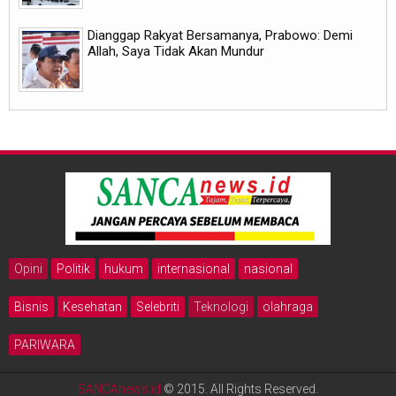
Dianggap Rakyat Bersamanya, Prabowo: Demi
Allah, Saya Tidak Akan Mundur
Opini
Politik
hukum
internasional
nasional
Bisnis
Kesehatan
Selebriti
Teknologi
olahraga
PARIWARA
SANCAnews.id
© 2015. All Rights Reserved.