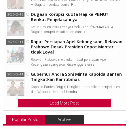
— Gugatan perdata senilai R...
Dugaan Korupsi Kuota Haji ke PBNU?
2025-09-15
Berikut Penjelasannya
Ketua Umum PBNU Yahya Cholil Staquf/NetJAKARTA —
Dugaan korupsi terkait aliran dana k...
Rapat Persiapan Apel Kebangsaan, Relawan
2025-09-14
Prabowo Desak Presiden Copot Menteri
tidak Loyal
Relawan Prabowo melakukan rapat persiapan Apel
Kebangsaan yang akan diselenggarakan 2...
Gubernur Andra Soni Minta Kapolda Banten
2025-09-14
Tingkatkan Kamtibmas
Kapolda Banten Brigjen Hengki dipromosikan menjadi Irjen,
dan Wakapolri Kompol Hendra...
Load More Post
Popular Posts
Archive