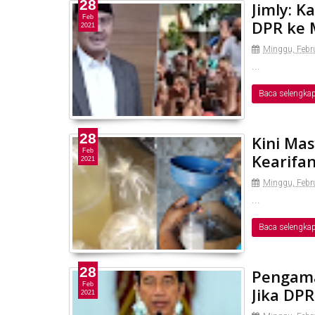
28
Jimly: 
Feb
DPR ke
2021
Minggu, Febru
...
Baca selengka
28
Kini Mas
Feb
Kearifan
2021
Minggu, Febru
...
Baca selengka
28
Pengamat
Feb
Jika DPR
2021