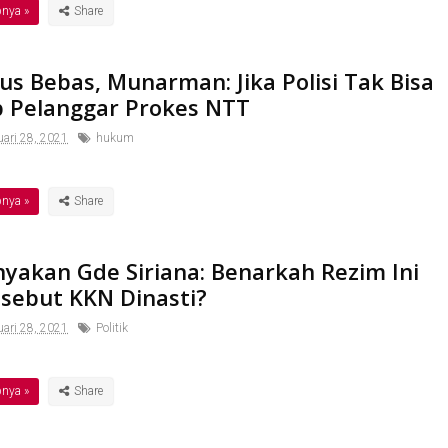
pnya »
s Bebas, Munarman: Jika Polisi Tak Bisa
 Pelanggar Prokes NTT
ari 28, 2021
hukum
pnya »
nyakan Gde Siriana: Benarkah Rezim Ini
isebut KKN Dinasti?
ari 28, 2021
Politik
pnya »