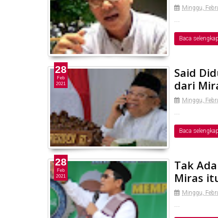
Minggu, Febru
...
Baca selengka
28
Said Di
Feb
dari Mir
2021
Minggu, Febru
...
Baca selengka
28
Tak Ada 
Feb
Miras i
2021
Minggu, Febru
...