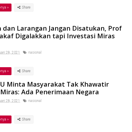
pnya »
h dan Larangan Jangan Disatukan, Prof
akaf Digalakkan tapi Investasi Miras
ari 28, 2021
nasional
pnya »
U Minta Masyarakat Tak Khawatir
 Miras: Ada Penerimaan Negara
ari 28, 2021
nasional
pnya »