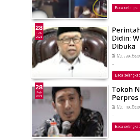
Baca selengka
28
Perinta
Feb
Didin: W
2021
Dibuka
Minggu, Febru
...
Baca selengka
28
Tokoh N
Feb
Perpres
2021
Minggu, Febru
...
Baca selengka