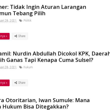
her: Tidak Ingin Aturan Larangan
mun Tebang Pilih
ari 28, 2021
Politik
pnya »
amil: Nurdin Abdullah Dicokol KPK, Daera
bih Ganas Tapi Kenapa Cuma Sulsel?
ari 28, 2021
hukum
pnya »
ra Otoritarian, Iwan Sumule: Mana
 Hukum Bisa Ditegakkan?