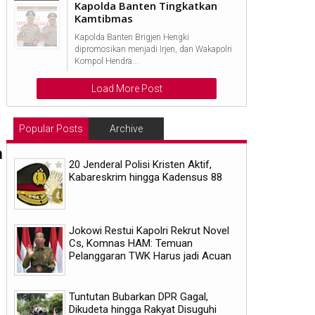
Kapolda Banten Tingkatkan
Kamtibmas
Kapolda Banten Brigjen Hengki
dipromosikan menjadi Irjen, dan Wakapolri
Kompol Hendra...
Load More Post
Popular Posts
Archive
h
20 Jenderal Polisi Kristen Aktif,
Kabareskrim hingga Kadensus 88
Jokowi Restui Kapolri Rekrut Novel
Cs, Komnas HAM: Temuan
Pelanggaran TWK Harus jadi Acuan
Tuntutan Bubarkan DPR Gagal,
Dikudeta hingga Rakyat Disuguhi