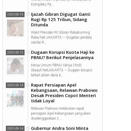
Kompleks Pa...
Ijazah Gibran Digugat Ganti
2025-09-15
Rugi Rp 125 Triliun, Sidang
Ditunda
Wakil Presiden RI Gibran Rakabuming
Raka/Net JAKARTA — Gugatan perdata
senilai R...
Dugaan Korupsi Kuota Haji ke
2025-09-15
PBNU? Berikut Penjelasannya
Ketua Umum PBNU Yahya Cholil
Staquf/NetJAKARTA — Dugaan korupsi
terkait aliran dana k...
Rapat Persiapan Apel
2025-09-14
Kebangsaan, Relawan Prabowo
Desak Presiden Copot Menteri
tidak Loyal
Relawan Prabowo melakukan rapat
persiapan Apel Kebangsaan yang akan
diselenggarakan 2...
Gubernur Andra Soni Minta
2025-09-14