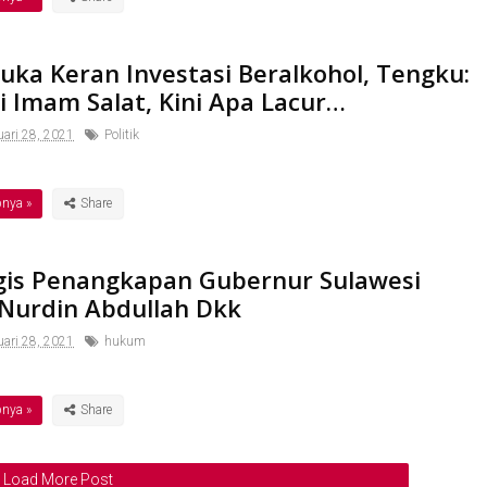
uka Keran Investasi Beralkohol, Tengku:
i Imam Salat, Kini Apa Lacur…
ari 28, 2021
Politik
pnya »
gis Penangkapan Gubernur Sulawesi
 Nurdin Abdullah Dkk
ari 28, 2021
hukum
pnya »
Load More Post