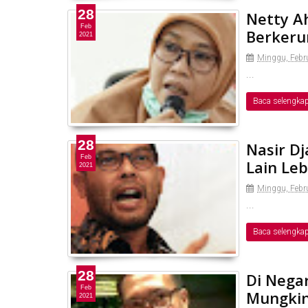
28
Netty A
Feb
Berkeru
2021
Minggu, Febru
...
Baca selengka
28
Nasir Dj
Feb
Lain Le
2021
Minggu, Febru
...
Baca selengka
28
Di Nega
Feb
Mungkin
2021