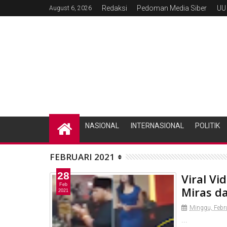
Redaksi
Pedoman Media Siber
UU
August 6, 2026
NASIONAL
INTERNASIONAL
POLITIK
FEBRUARI 2021
28
Viral Vi
Feb
Miras d
2021
Minggu, Febru
...