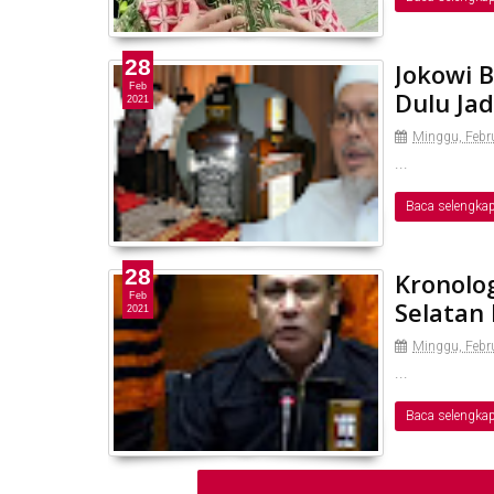
28
Jokowi B
Feb
Dulu Jad
2021
Minggu, Febru
...
Baca selengka
28
Kronolo
Feb
Selatan
2021
Minggu, Febru
...
Baca selengka