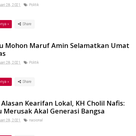
ari 28, 2021
Politik
pnya »
du Mohon Maruf Amin Selamatkan Umat
as
ari 28, 2021
Politik
pnya »
Alasan Kearifan Lokal, KH Cholil Nafis:
tu Merusak Akal Generasi Bangsa
ari 28, 2021
nasional