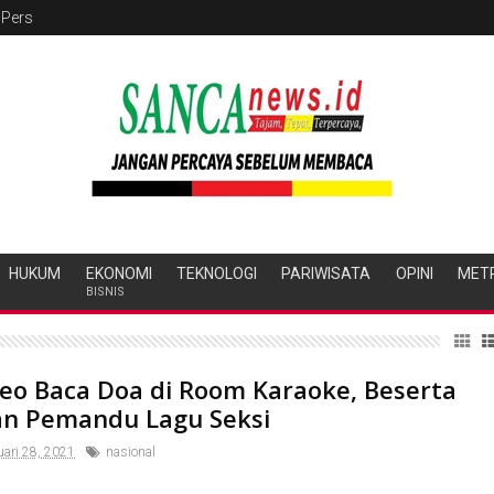
 Pers
HUKUM
EKONOMI
TEKNOLOGI
PARIWISATA
OPINI
MET
BISNIS
deo Baca Doa di Room Karaoke, Beserta
an Pemandu Lagu Seksi
ari 28, 2021
nasional