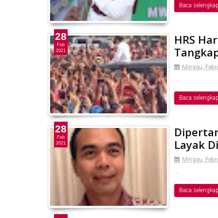
Baca selengka
28
HRS Haru
Feb
Tangkap
2021
Minggu, Febru
...
Baca selengka
28
Diperta
Feb
Layak D
2021
Minggu, Febru
...
Baca selengka