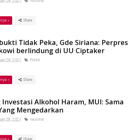
ari 28, 2021
nasional
pnya »
ukti Tidak Peka, Gde Siriana: Perpres
kowi berlindung di UU Ciptaker
ari 28, 2021
Politik
pnya »
 Investasi Alkohol Haram, MUI: Sama
 Yang Mengedarkan
ari 28, 2021
nasional
pnya »