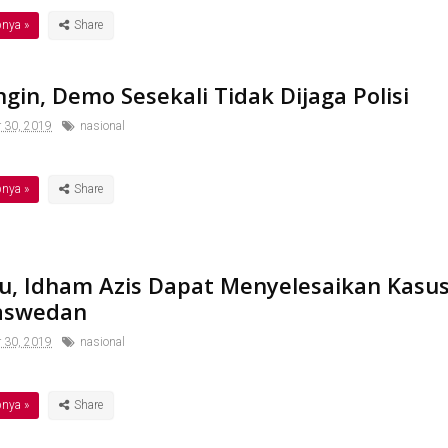
pnya »
ngin, Demo Sesekali Tidak Dijaga Polisi
r 30, 2019
nasional
pnya »
u, Idham Azis Dapat Menyelesaikan Kasu
aswedan
r 30, 2019
nasional
pnya »