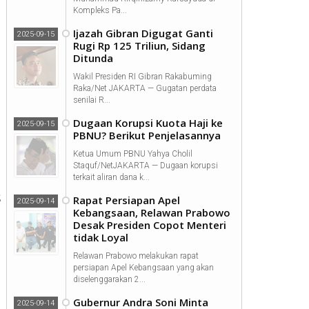
Kompleks Pa...
Ijazah Gibran Digugat Ganti
2025-09-15
Rugi Rp 125 Triliun, Sidang
Ditunda
Wakil Presiden RI Gibran Rakabuming
Raka/Net JAKARTA — Gugatan perdata
senilai R...
Dugaan Korupsi Kuota Haji ke
2025-09-15
PBNU? Berikut Penjelasannya
Ketua Umum PBNU Yahya Cholil
Staquf/NetJAKARTA — Dugaan korupsi
terkait aliran dana k...
s
Rapat Persiapan Apel
2025-09-14
Kebangsaan, Relawan Prabowo
Desak Presiden Copot Menteri
tidak Loyal
Relawan Prabowo melakukan rapat
persiapan Apel Kebangsaan yang akan
diselenggarakan 2...
Gubernur Andra Soni Minta
2025-09-14