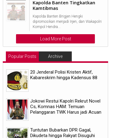
Kapolda Banten Tingkatkan
Kamtibmas
Kapolda Banten Brigjen Hengki
dipromosikan menjadi Irjen, dan Wakapolri
Kompol Hendra...
Load More Post
Popular Posts
Archive
20 Jenderal Polisi Kristen Aktif,
Kabareskrim hingga Kadensus 88
Jokowi Restui Kapolri Rekrut Novel
Cs, Komnas HAM: Temuan
Pelanggaran TWK Harus jadi Acuan
Tuntutan Bubarkan DPR Gagal,
Dikudeta hingga Rakyat Disuguhi