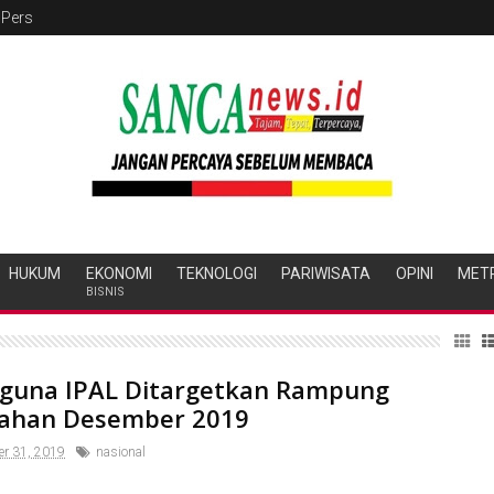
 Pers
HUKUM
EKONOMI
TEKNOLOGI
PARIWISATA
OPINI
MET
BISNIS
una IPAL Ditargetkan Rampung
ahan Desember 2019
er 31, 2019
nasional