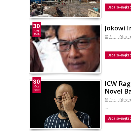
Baca selengka
30
Jokowi I
Oct
2019
Rabu, Oktobe
...
Baca selengka
30
ICW Rag
Oct
Novel B
2019
Rabu, Oktobe
...
Baca selengka