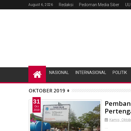
Redaksi
Pedoman Media Siber
UU
August 6, 2026
NASIONAL
INTERNASIONAL
POLITIK
OKTOBER 2019
31
Pembang
Oct
Perteng
2019
Kamis, Oktob
...