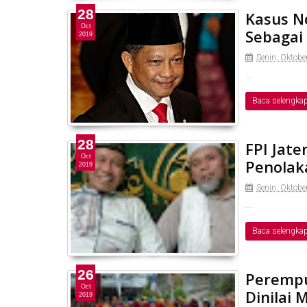
28
Kasus N
Oct
Sebagai
2019
Senin, Oktobe
...
Baca selengka
28
FPI Jat
Oct
Penolak
2019
Senin, Oktobe
...
Baca selengka
26
Perempu
Oct
Dinilai 
2019