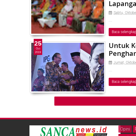
Lapanga
Sabtu, Oktobe
...
Baca selengka
25
Untuk K
Oct
Penghar
2019
Jumat, Oktob
...
Baca selengka
Opini