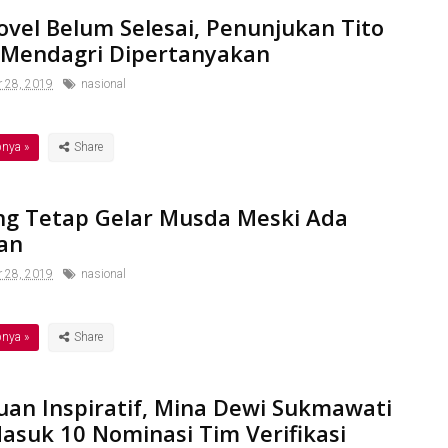
ovel Belum Selesai, Penunjukan Tito
 Mendagri Dipertanyakan
r 28, 2019
nasional
pnya »
eng Tetap Gelar Musda Meski Ada
an
r 28, 2019
nasional
pnya »
an Inspiratif, Mina Dewi Sukmawati
Masuk 10 Nominasi Tim Verifikasi