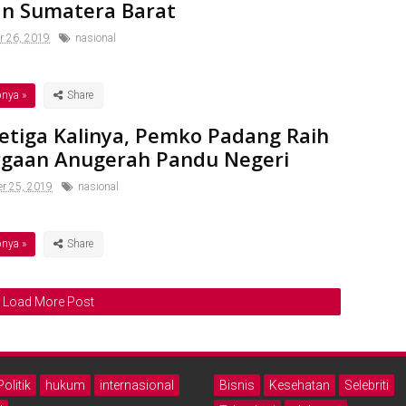
n Sumatera Barat
r 26, 2019
nasional
pnya »
etiga Kalinya, Pemko Padang Raih
gaan Anugerah Pandu Negeri
er 25, 2019
nasional
pnya »
Load More Post
Politik
hukum
internasional
Bisnis
Kesehatan
Selebriti