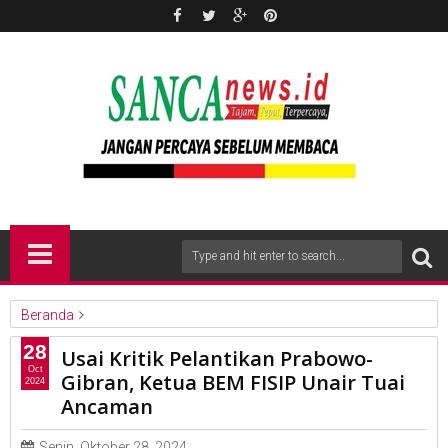
Beranda
nasional
28
Usai Kritik Pelantikan Prabowo-
Usai Kritik Pelantikan Prabowo-Gibran, Ketua BEM FISIP Unair
Oct
Gibran, Ketua BEM FISIP Unair Tuai
2024
Tuai Ancaman
Ancaman
Senin, Oktober 28, 2024