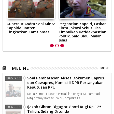
Gubernur Andra Soni Minta
Pergantian Kapolri, Laskar
K
Kapolda Banten
Cinta Jokowi Sebut Bisa
P
Tingkatkan Kamtibmas
Timbulkan Ketidakpastian
B
l
Politik, Said Didu: Makin
Jelas
TIMELINE
MORE
Soal Pembatasan Akses Dokumen Capres
2025-09-15
dan Cawapres, Komisi II DPR Pertanyakan
Keputusan KPU
Ketua Komisi II Dewan Perwakilan Rakyat Muhammad
Rifqinizamy Karsayuda di Kompleks Pa...
Ijazah Gibran Digugat Ganti Rugi Rp 125
2025-09-15
Triliun, Sidang Ditunda