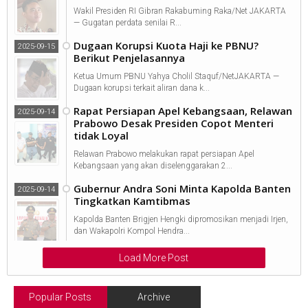
Wakil Presiden RI Gibran Rakabuming Raka/Net JAKARTA
— Gugatan perdata senilai R...
Dugaan Korupsi Kuota Haji ke PBNU?
2025-09-15
Berikut Penjelasannya
Ketua Umum PBNU Yahya Cholil Staquf/NetJAKARTA —
Dugaan korupsi terkait aliran dana k...
Rapat Persiapan Apel Kebangsaan, Relawan
2025-09-14
Prabowo Desak Presiden Copot Menteri
tidak Loyal
Relawan Prabowo melakukan rapat persiapan Apel
Kebangsaan yang akan diselenggarakan 2...
Gubernur Andra Soni Minta Kapolda Banten
2025-09-14
Tingkatkan Kamtibmas
Kapolda Banten Brigjen Hengki dipromosikan menjadi Irjen,
dan Wakapolri Kompol Hendra...
Load More Post
Popular Posts
Archive