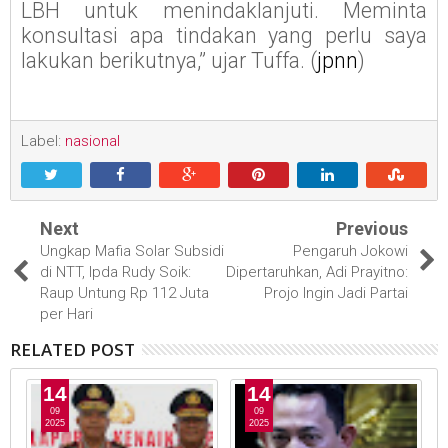
LBH untuk menindaklanjuti. Meminta
konsultasi apa tindakan yang perlu saya
lakukan berikutnya,” ujar Tuffa. (
jpnn
)
Label:
nasional
Next
Previous
Ungkap Mafia Solar Subsidi
Pengaruh Jokowi
di NTT, Ipda Rudy Soik:
Dipertaruhkan, Adi Prayitno:
Raup Untung Rp 112 Juta
Projo Ingin Jadi Partai
per Hari
RELATED POST
14
14
09
09
2025
2025