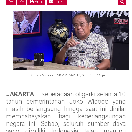
A
+
A
-
Print
Email
Staf Khusus Menteri ESDM 2014-2016, Said Didu/Repro
JAKARTA
–
Keberadaan oligarki selama 10
tahun pemerintahan Joko Widodo yang
masih berlangsung hingga saat ini dinilai
membahayakan bagi keberlangsungan
negara ini. Sebab, seluruh sumber daya
yang dimiliki Indonesia telah mampu