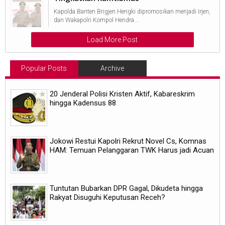
Kapolda Banten Brigjen Hengki dipromosikan menjadi Irjen,
dan Wakapolri Kompol Hendra...
Load More Post
Popular Posts
Archive
20 Jenderal Polisi Kristen Aktif, Kabareskrim
hingga Kadensus 88
Jokowi Restui Kapolri Rekrut Novel Cs, Komnas
HAM: Temuan Pelanggaran TWK Harus jadi Acuan
Tuntutan Bubarkan DPR Gagal, Dikudeta hingga
Rakyat Disuguhi Keputusan Receh?