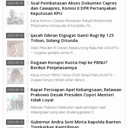
Soal Pembatasan Akses Dokumen Capres
2025-09-15
dan Cawapres, Komisi II DPR Pertanyakan
Keputusan KPU
Ketua Komisi II Dewan Perwakilan Rakyat Muhammad
Rifqinizamy Karsayuda di Kompleks Pa...
Ijazah Gibran Digugat Ganti Rugi Rp 125
2025-09-15
Triliun, Sidang Ditunda
Wakil Presiden RI Gibran Rakabuming Raka/Net JAKARTA
— Gugatan perdata senilai R...
Dugaan Korupsi Kuota Haji ke PBNU?
2025-09-15
Berikut Penjelasannya
Ketua Umum PBNU Yahya Cholil Staquf/NetJAKARTA —
Dugaan korupsi terkait aliran dana k...
Rapat Persiapan Apel Kebangsaan, Relawan
2025-09-14
Prabowo Desak Presiden Copot Menteri
tidak Loyal
Relawan Prabowo melakukan rapat persiapan Apel
Kebangsaan yang akan diselenggarakan 2...
Gubernur Andra Soni Minta Kapolda Banten
2025-09-14
Tingkatkan Kamtibmas