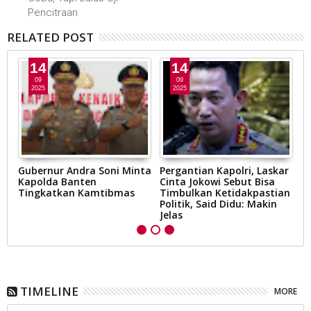
Pencitraan
RELATED POST
14
14
09
09
2025
2025
Gubernur Andra Soni Minta
Pergantian Kapolri, Laskar
K
Kapolda Banten
Cinta Jokowi Sebut Bisa
P
Tingkatkan Kamtibmas
Timbulkan Ketidakpastian
B
l
Politik, Said Didu: Makin
Jelas
TIMELINE
MORE