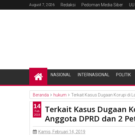
Redaksi
Pedoman Media Siber
UU
August 7, 2026
NASIONAL
INTERNASIONAL
POLITIK
Beranda
hukum
Terkait Kasus Dugaan Korupi di 
14
Terkait Kasus Dugaan Ko
Feb
Anggota DPRD dan 2 Pe
2019
Kamis, Februari 14, 2019