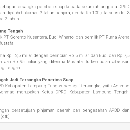
K sebagai tersangka pemberi suap kepada sejumlah anggota DPRD
an dijatuhi hukuman 3 tahun penjara, denda Rp 100 juta subsider 3
ma 2 tahun.
ung Tengah
k PT Sorento Nusantara, Budi Winarto; dan pemilik PT Purna Arena
ustafa.
 Rp 12,5 miliar dengan perincian Rp 5 miliar dari Budi dan Rp 7,5
 dari Rp 95 miliar yang diterima Mustafa itu kemudian diberikan
ng Tengah.
gah Jadi Tersangka Penerima Suap
DPRD Kabupaten Lampung Tengah sebagai tersangka, yaitu Achmad
in. Achmad merupakan Ketua DPRD Kabupaten Lampung Tengah,
engan persetujuan pinjaman daerah dan pengesahan APBD dan
(dtk)