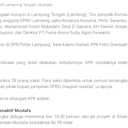
ktif Lampung Tengah, Mustafa
.
ugaan korupsi di Lampung Tengah (Lamteng), Tim penyidik Komisi
g anggota DPRD Lamteng yakni Bonanza Kesuma, Pinfo Sarwoko,
gianto, Muhammad Soleh Mukadam, Dedi D Saputra, KH Slamet Anwar,
Suyono; dan Direktur PT Purna Arena Yuda, Agus Purwanto.
aksi di SPN Polda Lampung," kata Kabiro Humas KPK Febri Diansyah
riksaan yang telah dilakukan sebelumnya. KPK setidaknya telah
riksa 29 orang saksi. Para saksi diperiksa untuk semua tersangka
 dari pihak bupati, pimpinan DPRD, maupun swasta," ucapnya.
 ini ditangani KPK adalah :
onaktif Mustafa
ka diduga menerima fee 10-20 persen dari ijin proyek di Dinas
aan Mustafa setidaknya Rp 95 miliar.