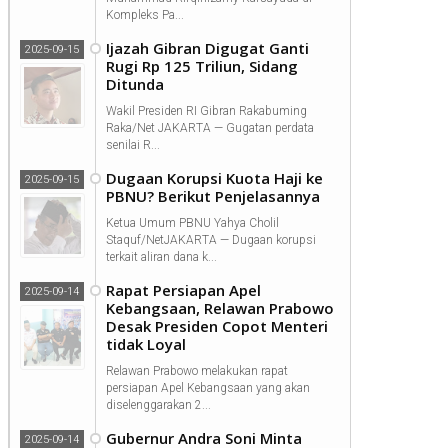
Kompleks Pa...
Ijazah Gibran Digugat Ganti
2025-09-15
Rugi Rp 125 Triliun, Sidang
Ditunda
Wakil Presiden RI Gibran Rakabuming
Raka/Net JAKARTA — Gugatan perdata
senilai R...
Dugaan Korupsi Kuota Haji ke
2025-09-15
PBNU? Berikut Penjelasannya
Ketua Umum PBNU Yahya Cholil
Staquf/NetJAKARTA — Dugaan korupsi
terkait aliran dana k...
Rapat Persiapan Apel
2025-09-14
Kebangsaan, Relawan Prabowo
Desak Presiden Copot Menteri
tidak Loyal
Relawan Prabowo melakukan rapat
persiapan Apel Kebangsaan yang akan
diselenggarakan 2...
Gubernur Andra Soni Minta
2025-09-14