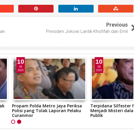
Previous
kan
Presiden Jokowi Lantik Khofifah dan Emil
10
09
2025
lda Metro Jaya Periksa
Terpidana Silfester Matutina
ng Tolak Laporan Pelaku
Menjadi Misteri dalam Sorotan
Publik