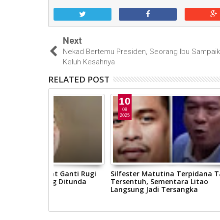
Next
Nekad Bertemu Presiden, Seorang Ibu Sampai
Keluh Kesahnya
RELATED POST
10
10
09
09
2025
2025
t Ganti Rugi
Silfester Matutina Terpidana Tak
Propam Po
ng Ditunda
Tersentuh, Sementara Litao
Polisi ya
Langsung Jadi Tersangka
Curanmor