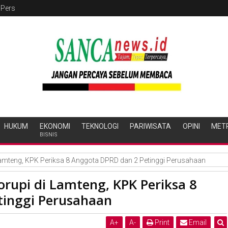
 Pers
HUKUM
EKONOMI
TEKNOLOGI
PARIWISATA
OPINI
MET
BISNIS
Lamteng, KPK Periksa 8 Anggota DPRD dan 2 Petinggi Perusahaan
rupi di Lamteng, KPK Periksa 8
tinggi Perusahaan
A
+
A
-
Print
Email