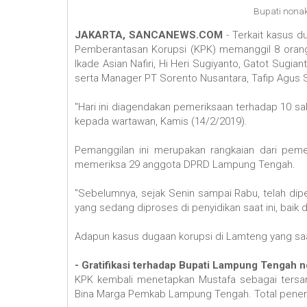
Bupati nona
JAKARTA, SANCANEWS.COM
- Terkait kasus d
Pemberantasan Korupsi (KPK) memanggil 8 oran
Ikade Asian Nafiri, Hi Heri Sugiyanto, Gatot Su
serta Manager PT Sorento Nusantara, Tafip Agus 
"Hari ini diagendakan pemeriksaan terhadap 10 s
kepada wartawan, Kamis (14/2/2019).
Pemanggilan ini merupakan rangkaian dari peme
memeriksa 29 anggota DPRD Lampung Tengah.
"Sebelumnya, sejak Senin sampai Rabu, telah dipe
yang sedang diproses di penyidikan saat ini, baik
Adapun kasus dugaan korupsi di Lamteng yang saat
- Gratifikasi terhadap Bupati Lampung Tengah n
KPK kembali menetapkan Mustafa sebagai tersang
Bina Marga Pemkab Lampung Tengah. Total penerim