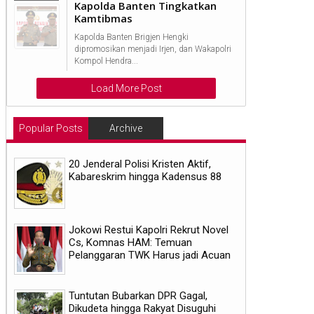
Kapolda Banten Tingkatkan
Kamtibmas
Kapolda Banten Brigjen Hengki
dipromosikan menjadi Irjen, dan Wakapolri
Kompol Hendra...
Load More Post
Popular Posts
Archive
20 Jenderal Polisi Kristen Aktif,
Kabareskrim hingga Kadensus 88
Jokowi Restui Kapolri Rekrut Novel
Cs, Komnas HAM: Temuan
Pelanggaran TWK Harus jadi Acuan
Tuntutan Bubarkan DPR Gagal,
Dikudeta hingga Rakyat Disuguhi