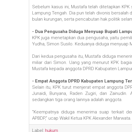
Sebelum kasus ini, Mustafa telah ditetapkan KP
Lampung Tengah. Dia pun telah divonis bersalah d
bulan kurungan, serta pencabutan hak politik sela
- Dua Pengusaha Diduga Menyuap Bupati Lamp
KPK juga menetapkan dua pengusaha, yaitu pemili
Yudha, Simon Susilo. Keduanya diduga menyuap M
Dari kedua pengusaha itu, Mustafa diduga menerima
miliar dari Simon. Uang yang menurut KPK bagian
Mustafa kepada anggota DPRD Kabupaten Lampu
- Empat Anggota DPRD Kabupaten Lampung Ten
Selain itu, KPK turut menjerat empat anggota 
Junaidi, Bunyana, Raden Zugiri, dan Zainud
sedangkan tiga orang lainnya adalah anggota.
"Keempatnya diduga menerima suap terkait d
APBDP," ucap Wakil Ketua KPK Alexander Marwata. 
Label:
hukum